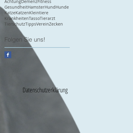
Achtung
Demenz
Fitness
Gesundheit
Hamster
Hund
Hunde
Katze
Katzen
Kleintiere
Krankheiten
Tasso
Tierarzt
Tierschutz
Tipps
Verein
Zecken
Folgen Sie uns!
Datenschutzerklärung