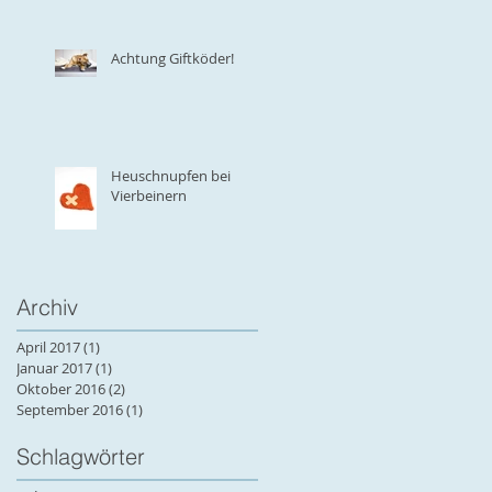
fen
e
Achtung Giftköder!
Heuschnupfen bei
Vierbeinern
Archiv
April 2017
(1)
1 Beitrag
Januar 2017
(1)
1 Beitrag
Oktober 2016
(2)
2 Beiträge
September 2016
(1)
1 Beitrag
Schlagwörter