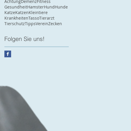
Achtung
Demenz
Fitness
Gesundheit
Hamster
Hund
Hunde
Katze
Katzen
Kleintiere
Krankheiten
Tasso
Tierarzt
Tierschutz
Tipps
Verein
Zecken
fen
e
Folgen Sie uns!
en
ger