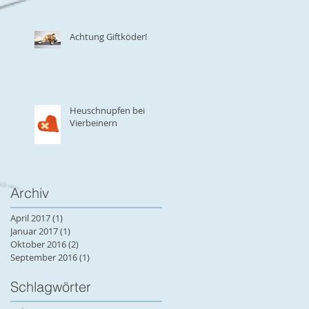
Achtung Giftköder!
ele
Heuschnupfen bei
Vierbeinern
Archiv
April 2017
(1)
1 Beitrag
r.
Januar 2017
(1)
1 Beitrag
Oktober 2016
(2)
2 Beiträge
September 2016
(1)
1 Beitrag
Schlagwörter