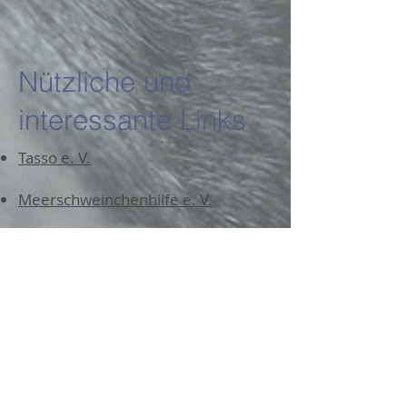
Nützliche und
interessante Links
Tasso e. V.
Meerschweinchenhilfe e. V.
Rassekatzen im Tierheim
Tierrettung Mittlerer Neckar
Tierschutzbund
Tierschutzverein Schorndorf