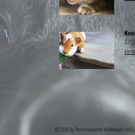
Koor
0715
klei
© 2026 by Tierschutzverein Waiblingen und 