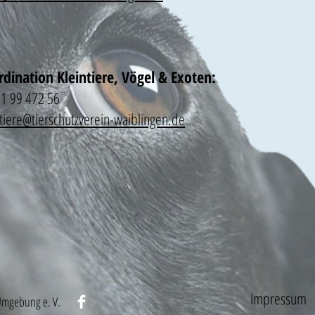
dination Kleintiere, Vögel & Exoten:
1 99 472 56
ntiere@tierschutzverein-waiblingen.de
Impressum
Umgebung e. V.