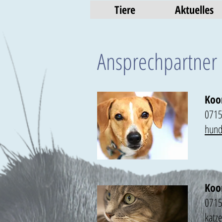
Tiere
Aktuelles
Ansprechpartner 
Koo
0715
hund
Koo
0715
katz