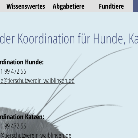
Wissenswertes
Abgabetiere
Fundtiere
der Koordination für Hunde, Kat
rdination Hunde:
1 99 472 56
e@tierschutzverein-waiblingen.de
rdination Katzen:
1 99 472 56
e@tierschutzverein-waiblingen.de