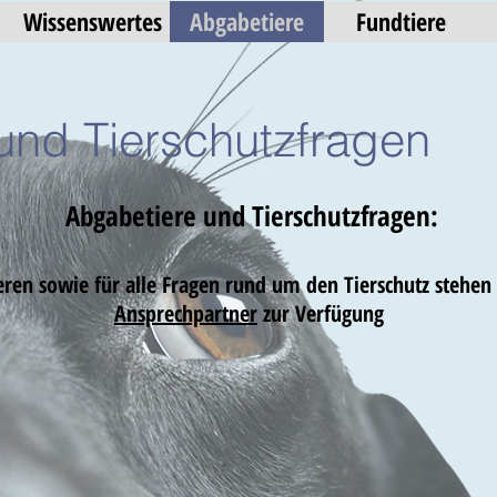
Wissenswertes
Abgabetiere
Fundtiere
und Tierschutzfragen
Abgabetiere und Tierschutzfragen:
ren sowie für alle Fragen rund um den Tierschutz stehen 
Ansprechpartner
zur Verfügung