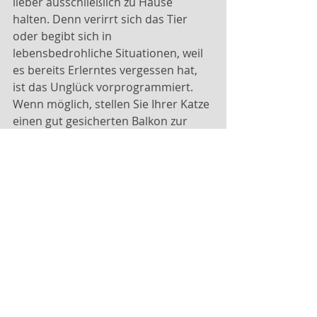
lieber ausschließlich zu Hause 
halten. Denn verirrt sich das Tier 
oder begibt sich in 
lebensbedrohliche Situationen, weil 
es bereits Erlerntes vergessen hat, 
ist das Unglück vorprogrammiert. 
Wenn möglich, stellen Sie Ihrer Katze 
einen gut gesicherten Balkon zur 
Verfügung.
© Copyright TASSO e. V.
Tags:
Katze
Krankheiten
Hund
Tierarzt
Tierschutz
Demenz
Gesundheit