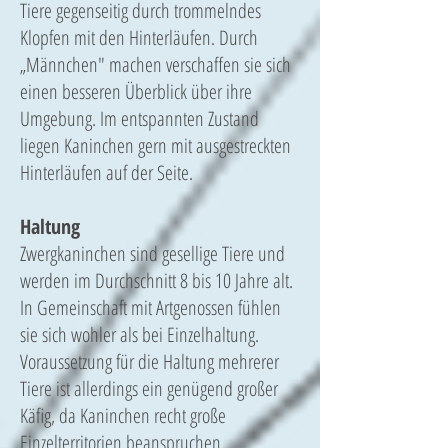
Tiere gegenseitig durch trommelndes
Klopfen mit den Hinterläufen. Durch
„Männchen" machen verschaffen sie sich
einen besseren Überblick über ihre
Umgebung. Im entspannten Zustand
liegen Kaninchen gern mit ausgestreckten
Hinterläufen auf der Seite.
Haltung
Zwergkaninchen sind gesellige Tiere und
werden im Durchschnitt 8 bis 10 Jahre alt.
In Gemeinschaft mit Artgenossen fühlen
sie sich wohler als bei Einzelhaltung.
Voraussetzung für die Haltung mehrerer
Tiere ist allerdings ein genügend großer
Käfig, da Kaninchen recht große
Einzelterritorien beanspruchen.