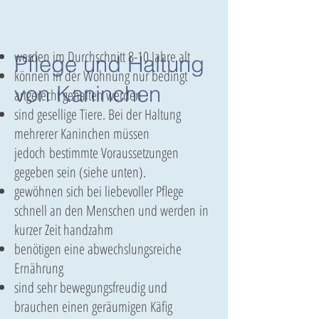
werden im Durchschnitt 8-10 Jahre alt
Pflege und Haltung
können in der Wohnung nur bedingt
von Kaninchen
artgerecht gehalten werden
sind gesellige Tiere. Bei der Haltung
mehrerer Kaninchen müssen
jedoch bestimmte Voraussetzungen
gegeben sein (siehe unten).
gewöhnen sich bei liebevoller Pflege
schnell an den Menschen und werden in
kurzer Zeit handzahm
benötigen eine abwechslungsreiche
Ernährung
sind sehr bewegungsfreudig und
brauchen einen geräumigen Käfig