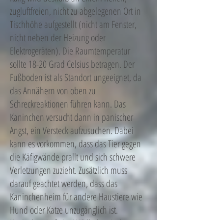
zugluftfreien, nicht zu abgelegenen Ort in
Tischhöhe aufgestellt (nicht am Fenster,
nicht neben der Heizung oder
Elektrogeräten). Die Raumtemperatur
sollte 18-20 Grad Celsius betragen. Der
Fußboden ist als Standort ungeeignet, da
das Annähern von oben zu
Schreckreaktionen führen kann. Das
Kaninchen versucht dann in panischer
Angst, ein Versteck aufzusuchen. Dabei
kann es vorkommen, dass das Tier gegen
die Käfigwände prallt und sich schwere
Verletzungen zuzieht. Zusätzlich muss
darauf geachtet werden, dass das
Kaninchenheim für andere Haustiere wie
Hund oder Katze unzugänglich ist.