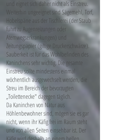
und eignet sich daher nicht als Einstreu.
Weiterhin ungeeignet sind Sägemehl, Torf,
Hobelspäne aus der Tischlerei (der Staub
führt zu Augenreizungen oder
Atemwegserkrankungen) und
Zeitungspapier (giftige Druckerschwärze).
Sauberkeit ist für das Wohlbefinden des
Kaninchens sehr wichtig. Die gesamte
Einstreu sollte mindestens einmal
wöchentlich ausgewechselt werden, die
Streu im Bereich der bevorzugten
„Toilettenecke" dagegen täglich.
Da Kaninchen von Natur aus
Höhlenbewohner sind, mögen sie es gar
nicht, wenn ihr Käfig frei im Raum steht
und von allen Seiten einsehbar ist. Der
Käfig wird deshalb an einem hellen,