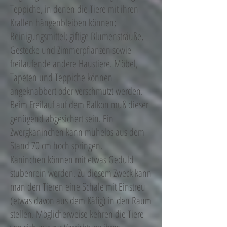
Teppiche, in denen die Tiere mit ihren
Krallen hängenbleiben können;
Reinigungsmittel; giftige Blumensträuße,
Gestecke und Zimmerpflanzen sowie
freilaufende andere Haustiere. Möbel,
Tapeten und Teppiche können
angeknabbert oder verschmutzt werden.
Beim Freilauf auf dem Balkon muß dieser
genügend abgesichert sein. Ein
Zwergkaninchen kann mühelos aus dem
Stand 70 cm hoch springen.
Kaninchen können mit etwas Geduld
stubenrein werden. Zu diesem Zweck kann
man den Tieren eine Schale mit Einstreu
(etwas davon aus dem Käfig) in den Raum
stellen. Möglicherweise kehren die Tiere