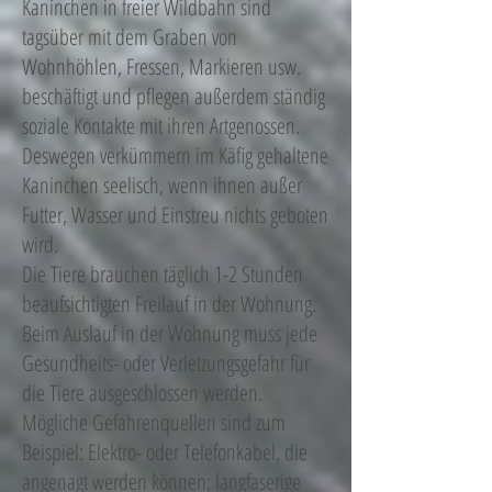
Kaninchen in freier Wildbahn sind
tagsüber mit dem Graben von
Wohnhöhlen, Fressen, Markieren usw.
beschäftigt und pflegen außerdem ständig
soziale Kontakte mit ihren Artgenossen.
Deswegen verkümmern im Käfig gehaltene
Kaninchen seelisch, wenn ihnen außer
Futter, Wasser und Einstreu nichts geboten
wird.
Die Tiere brauchen täglich 1-2 Stunden
beaufsichtigten Freilauf in der Wohnung.
Beim Auslauf in der Wohnung muss jede
Gesundheits- oder Verletzungsgefahr für
die Tiere ausgeschlossen werden.
Mögliche Gefahrenquellen sind zum
Beispiel: Elektro- oder Telefonkabel, die
angenagt werden können; langfaserige