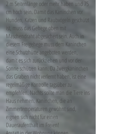
2 m Seitenlänge oder mehr haben und 75
cm hoch sein. Damit das Kaninchen vor
Hunden, Katzen und Raubvögeln geschützt
ist, muss das Gehege oben mit
Maschendraht abgesichert sein. Auch in
diesem Freigehege muss dem Kaninchen
eine Schutzhütte angeboten werden,
damit es sich zurückziehen und vor der
Sonne schützen kann. Da Zwergkaninchen
das Graben nicht verlernt haben, ist eine
regelmäßige Kontrolle tagsüber zu
empfehlen. Nachts sollte man die Tiere ins
Haus nehmen. Kaninchen, die an
Zimmertemperaturen gewöhnt sind,
eignen sich nicht für einen
Daueraufenthalt im Freien!
Anstatt in der Wohnung können