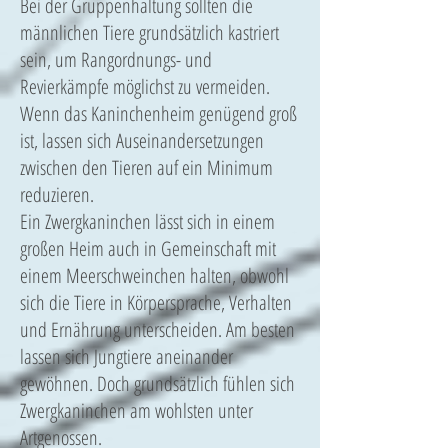
Bei der Gruppenhaltung sollten die
männlichen Tiere grundsätzlich kastriert
sein, um Rangordnungs- und
Revierkämpfe möglichst zu vermeiden.
Wenn das Kaninchenheim genügend groß
ist, lassen sich Auseinandersetzungen
zwischen den Tieren auf ein Minimum
reduzieren.
Ein Zwergkaninchen lässt sich in einem
großen Heim auch in Gemeinschaft mit
einem Meerschweinchen halten, obwohl
sich die Tiere in Körpersprache, Verhalten
und Ernährung unterscheiden. Am besten
lassen sich Jungtiere aneinander
gewöhnen. Doch grundsätzlich fühlen sich
Zwergkaninchen am wohlsten unter
Artgenossen.