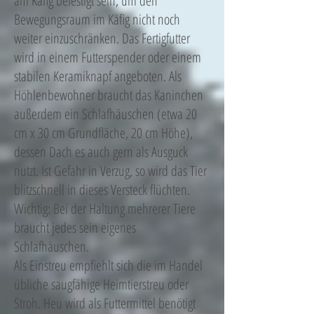
am Käfig befestigt sein, um den
Bewegungsraum im Käfig nicht noch
weiter einzuschränken. Das Fertigfutter
wird in einem Futterspender oder einem
stabilen Keramiknapf angeboten. Als
Höhlenbewohner braucht das Kaninchen
außerdem ein Schlafhäuschen (etwa 20
cm x 30 cm Grundfläche, 20 cm Höhe),
dessen Dach es auch gern als Ausguck
nutzt. Ist Gefahr in Verzug, so wird das Tier
blitzschnell in dieses Versteck flüchten.
Wichtig: Bei der Haltung mehrerer Tiere
braucht jedes sein eigenes
Schlafhäuschen.
Als Einstreu empfiehlt sich die im Handel
übliche saugfähige Heimtierstreu oder
Stroh. Heu wird als Futtermittel benötigt