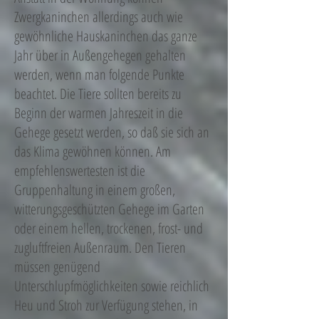
Zwergkaninchen allerdings auch wie
gewöhnliche Hauskaninchen das ganze
Jahr über in Außengehegen gehalten
werden, wenn man folgende Punkte
beachtet. Die Tiere sollten bereits zu
Beginn der warmen Jahreszeit in die
Gehege gesetzt werden, so daß sie sich an
das Klima gewöhnen können. Am
empfehlenswertesten ist die
Gruppenhaltung in einem großen,
witterungsgeschützten Gehege im Garten
oder einem hellen, trockenen, frost- und
zugluftfreien Außenraum. Den Tieren
müssen genügend
Unterschlupfmöglichkeiten sowie reichlich
Heu und Stroh zur Verfügung stehen, in