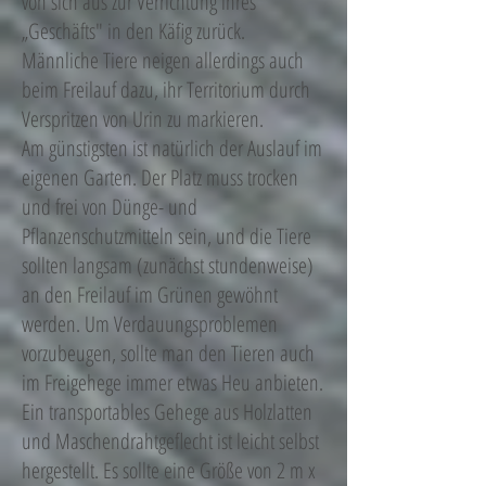
von sich aus zur Verrichtung ihres
„Geschäfts" in den Käfig zurück.
Männliche Tiere neigen allerdings auch
beim Freilauf dazu, ihr Territorium durch
Verspritzen von Urin zu markieren.
Am günstigsten ist natürlich der Auslauf im
eigenen Garten. Der Platz muss trocken
und frei von Dünge- und
Pflanzenschutzmitteln sein, und die Tiere
sollten langsam (zunächst stundenweise)
an den Freilauf im Grünen gewöhnt
werden. Um Verdauungsproblemen
vorzubeugen, sollte man den Tieren auch
im Freigehege immer etwas Heu anbieten.
Ein transportables Gehege aus Holzlatten
und Maschendrahtgeflecht ist leicht selbst
hergestellt. Es sollte eine Größe von 2 m x