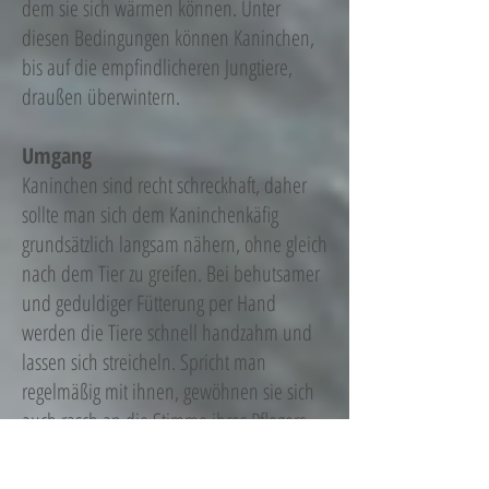
dem sie sich wärmen können. Unter
diesen Bedingungen können Kaninchen,
bis auf die empfindlicheren Jungtiere,
draußen überwintern.
Umgang
Kaninchen sind recht schreckhaft, daher
sollte man sich dem Kaninchenkäfig
grundsätzlich langsam nähern, ohne gleich
nach dem Tier zu greifen. Bei behutsamer
und geduldiger Fütterung per Hand
werden die Tiere schnell handzahm und
lassen sich streicheln. Spricht man
regelmäßig mit ihnen, gewöhnen sie sich
auch rasch an die Stimme ihres Pflegers.
Kinder sollten den korrekten und
behutsamen Umgang mit dem