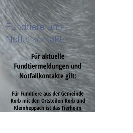
Fundtiere und
Notfallkontakte
Für aktuelle
Fundtiermeldungen und
Notfallkontakte gilt:
Für Fundtiere aus der Gemeinde
Korb mit den Ortsteilen Korb und
Kleinheppach ist das
Tierheim
Winnenden
zuständig.
Für Fundtiere aus den Städten und